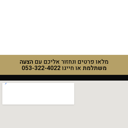
מלאו פרטים ונחזור אליכם עם
הצעה
משתלמת
או חייגו
053-322-4022